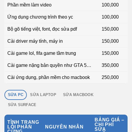
Phần mềm làm video
100,000
Ứng dụng chương trình theo yc
100,000
Bộ gõ tiếng việt, font, đọc sửa pdf
150,000
Cài driver máy tính, máy in
150,000
Cài game lol, fifa game tầm trung
150,000
Cài game nặng bản quyền như GTA 5…
350,000
Cài ứng dụng, phần mềm cho macbook
250,000
SỬA PC
SỬA LAPTOP
SỬA MACBOOK
SỬA SURFACE
BẢNG GIÁ –
TÌNH TRẠNG
CHI PHÍ
LỖI PHẦN
NGUYÊN NHÂN
SỬA
CỨNG