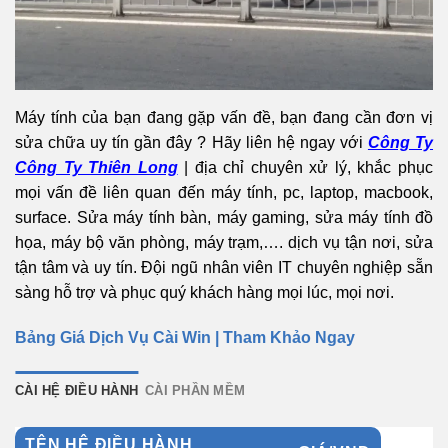
Máy tính của bạn đang gặp vấn đề, bạn đang cần đơn vị
sửa chữa uy tín gần đây ? Hãy liên hệ ngay với
Công Ty
Công Ty Thiên Long
| địa chỉ chuyên xử lý, khắc phục
mọi vấn đề liên quan đến máy tính, pc, laptop, macbook,
surface. Sửa máy tính bàn, máy gaming, sửa máy tính đồ
họa, máy bộ văn phòng, máy trạm,…. dịch vụ tận nơi, sửa
tận tâm và uy tín. Đội ngũ nhân viên IT chuyên nghiệp sẵn
sàng hỗ trợ và phục quý khách hàng mọi lúc, mọi nơi.
Bảng Giá Dịch Vụ Cài Win | Tham Khảo Ngay
CÀI HỆ ĐIỀU HÀNH
CÀI PHẦN MỀM
TÊN HỆ ĐIỀU HÀNH