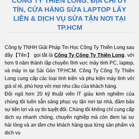
CÔNG TY THIÊN LONG: ĐỊA CHỈ UY
TÍN, CỬA HÀNG SỬA LAPTOP LẤY
LIỀN & DỊCH VỤ SỬA TẬN NƠI TẠI
TP.HCM
Công ty TNHH Giải Pháp Tin Học Công Ty Thiên Long sau
đây【Tên】 gọi tắt là
Công Ty
Công Ty Thiên Long
. với
hơn 9 năm thành lập chuyên lĩnh vực máy tính PC, laptop,
và máy in tại Sài Gòn TP.HCM. Công Ty Công Ty Thiên
Long cung cấp các loại linh kiện và phụ kiện máy tính với
giá sỉ rẻ, phù hợp với mọi nhu cầu của khách hàng.
Đội ngũ hơn 20 kỹ thuật viên IT giàu kinh nghiệm của
chúng tôi luôn sẵn sàng phục vụ tận nơi tại nhà, đảm bảo
sự tiện lợi và uy tín tuyệt đối. Chúng tôi không chỉ cung cấp
dịch vụ nhanh chóng, chuyên nghiệp mà còn đem lại sự
hài lòng và an tâm cho khách hàng qua từng sản phẩm và
dịch vụ