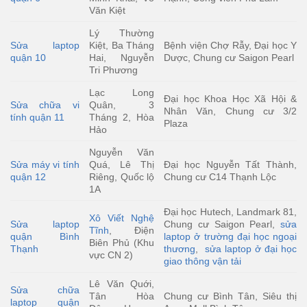
Văn Kiệt
Lý Thường
Sửa laptop
Kiệt, Ba Tháng
Bệnh viện Chợ Rẫy, Đại học Y
quận 10
Hai, Nguyễn
Dược, Chung cư Saigon Pearl
Tri Phương
Lạc Long
Đại học Khoa Học Xã Hội &
Sửa chữa vi
Quân, 3
Nhân Văn, Chung cư 3/2
tính quận 11
Tháng 2, Hòa
Plaza
Hảo
Nguyễn Văn
Sửa máy vi tính
Quá, Lê Thị
Đại học Nguyễn Tất Thành,
quận 12
Riêng, Quốc lộ
Chung cư C14 Thạnh Lộc
1A
Đại học Hutech, Landmark 81,
Xô Viết Nghệ
Sửa laptop
Chung cư Saigon Pearl,
sửa
Tĩnh
, Điện
quận Bình
laptop ở trường đại học ngoại
Biên Phủ (Khu
Thạnh
thương
,
sửa laptop ở đại học
vực CN 2)
giao thông vận tải
Lê Văn Quới,
Sửa chữa
Tân Hòa
Chung cư Bình Tân, Siêu thị
laptop quận