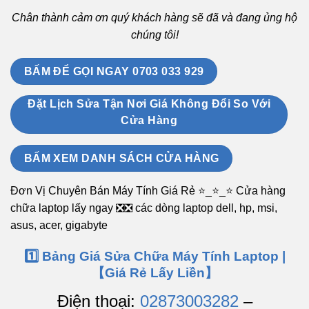
Chân thành cảm ơn quý khách hàng sẽ đã và đang ủng hộ
chúng tôi!
BẤM ĐỂ GỌI NGAY 0703 033 929
Đặt Lịch Sửa Tận Nơi Giá Không Đổi So Với
Cửa Hàng
BẤM XEM DANH SÁCH CỬA HÀNG
Đơn Vị Chuyên Bán Máy Tính Giá Rẻ ⭐_⭐_⭐ Cửa hàng
chữa laptop lấy ngay ❎❎ các dòng laptop dell, hp, msi,
asus, acer, gigabyte
1️⃣ Bảng Giá Sửa Chữa Máy Tính Laptop |
【Giá Rẻ Lấy Liền】
Điện thoại:
02873003282
–