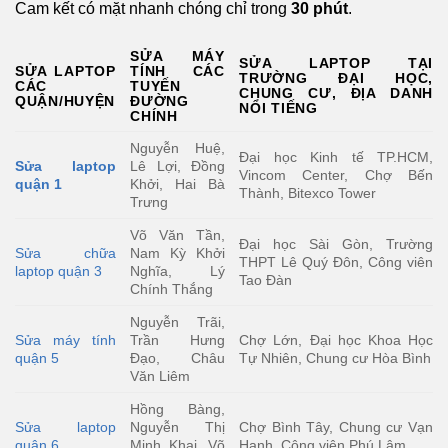
Cam kết có mặt nhanh chóng chỉ trong
30 phút
.
SỬA MÁY
SỬA LAPTOP TẠI
SỬA LAPTOP
TÍNH CÁC
TRƯỜNG ĐẠI HỌC,
CÁC
TUYẾN
CHUNG CƯ, ĐỊA DANH
QUẬN/HUYỆN
ĐƯỜNG
NỔI TIẾNG
CHÍNH
Nguyễn Huệ,
Đại học Kinh tế TP.HCM,
Sửa laptop
Lê Lợi, Đồng
Vincom Center, Chợ Bến
quận 1
Khởi, Hai Bà
Thành, Bitexco Tower
Trưng
Võ Văn Tần,
Đại học Sài Gòn, Trường
Sửa chữa
Nam Kỳ Khởi
THPT Lê Quý Đôn, Công viên
laptop quận 3
Nghĩa, Lý
Tao Đàn
Chính Thắng
Nguyễn Trãi,
Sửa máy tính
Trần Hưng
Chợ Lớn, Đại học Khoa Học
quận 5
Đạo, Châu
Tự Nhiên, Chung cư Hòa Bình
Văn Liêm
Hồng Bàng,
Sửa laptop
Nguyễn Thị
Chợ Bình Tây, Chung cư Vạn
quận 6
Minh Khai, Võ
Hạnh, Công viên Phú Lâm