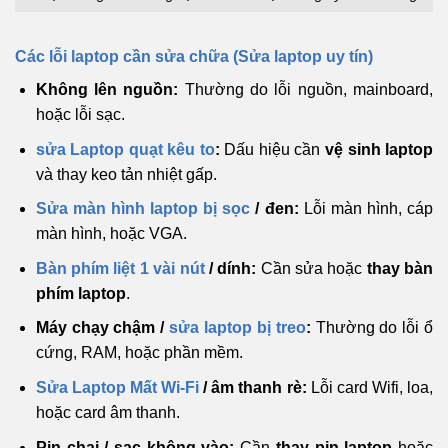
Các lỗi laptop cần sửa chữa (Sửa laptop uy tín)
Không lên nguồn:
Thường do lỗi nguồn, mainboard,
hoặc lỗi sạc.
sửa Laptop quạt kêu to
:
Dấu hiệu cần
vệ sinh laptop
và thay keo tản nhiệt gấp.
Sửa màn hình laptop bị sọc
/ đen:
Lỗi màn hình, cáp
màn hình, hoặc VGA.
Bàn phím liệt 1 vài nút
/ dính:
Cần sửa hoặc
thay bàn
phím laptop
.
Máy chạy chậm /
sửa laptop bị treo
:
Thường do lỗi ổ
cứng, RAM, hoặc phần mềm.
Sửa Laptop Mất Wi-Fi
/ âm thanh rè:
Lỗi card Wifi, loa,
hoặc card âm thanh.
Pin chai / sạc không vào:
Cần
thay pin laptop
hoặc