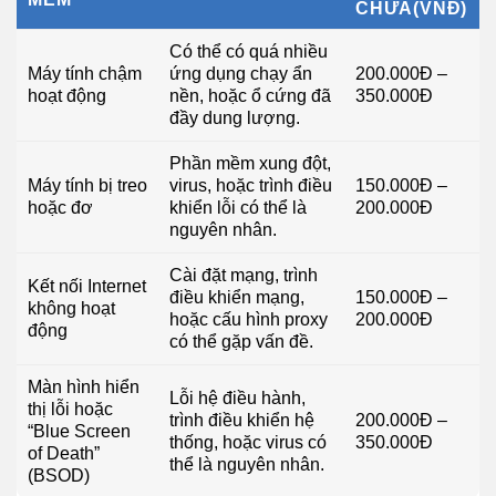
CHỮA(VNĐ)
Có thể có quá nhiều
Máy tính chậm
ứng dụng chạy ẩn
200.000Đ –
hoạt động
nền, hoặc ổ cứng đã
350.000Đ
đầy dung lượng.
Phần mềm xung đột,
Máy tính bị treo
virus, hoặc trình điều
150.000Đ –
hoặc đơ
khiển lỗi có thể là
200.000Đ
nguyên nhân.
Cài đặt mạng, trình
Kết nối Internet
điều khiển mạng,
150.000Đ –
không hoạt
hoặc cấu hình proxy
200.000Đ
động
có thể gặp vấn đề.
Màn hình hiển
Lỗi hệ điều hành,
thị lỗi hoặc
trình điều khiển hệ
200.000Đ –
“Blue Screen
thống, hoặc virus có
350.000Đ
of Death”
thể là nguyên nhân.
(BSOD)