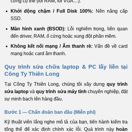
cứng cụ thể (lỗi RAM, lỗi VGA…).
Khởi động chậm / Full Disk 100%:
Nên nâng cấp
SSD.
Màn hình xanh (BSOD):
Lỗi nghiêm trọng, liên quan
đến driver, RAM, ổ cứng hoặc xung đột phần mềm.
Không kết nối mạng / Âm thanh rè:
Vấn đề về card
mạng hoặc card âm thanh.
Quy trình sửa chữa laptop & PC lấy liền tại
Công Ty Thiên Long
Tại Công Ty Thiên Long, chúng tôi xây dựng
quy trình
sửa laptop
và
quy trình sửa máy tính
chuyên nghiệp, đặt
sự minh bạch lên hàng đầu.
Bước 1 — Chẩn đoán ban đầu (Miễn phí)
Kỹ thuật viên lắng nghe mô tả của bạn, tiến hành kiểm tra
tổng thể để xác định chính xác lỗi. Quá trình này
hoàn