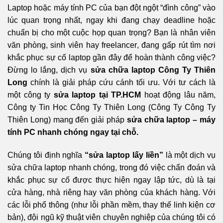
Laptop hoặc máy tính PC của bạn đột ngột “đình công” vào
lúc quan trọng nhất, ngay khi đang chạy deadline hoặc
chuẩn bị cho một cuộc họp quan trọng? Bạn là nhân viên
văn phòng, sinh viên hay freelancer, đang gấp rút tìm nơi
khắc phục sự cố laptop gần đây để hoàn thành công việc?
Đừng lo lắng, dịch vụ
sửa chữa laptop Công Ty Thiên
Long
chính là giải pháp cứu cánh tối ưu. Với tư cách là
một công ty
sửa laptop tại TP.HCM
hoạt động lâu năm,
Công ty Tin Học Công Ty Thiên Long (Công Ty Công Ty
Thiên Long) mang đến giải pháp
sửa chữa laptop – máy
tính PC nhanh chóng ngay tại chỗ.
Chúng tôi định nghĩa
“sửa laptop lấy liền”
là một dịch vụ
sửa chữa laptop nhanh chóng, trong đó việc chẩn đoán và
khắc phục sự cố được thực hiện ngay lập tức, dù là tại
cửa hàng, nhà riêng hay văn phòng của khách hàng. Với
các lỗi phổ thông (như lỗi phần mềm, thay thế linh kiện cơ
bản), đội ngũ kỹ thuật viên chuyên nghiệp của chúng tôi có