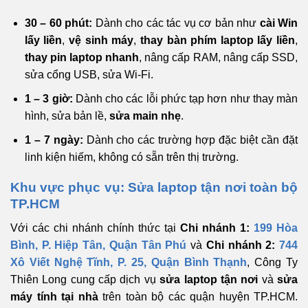
30 – 60 phút:
Dành cho các tác vụ cơ bản như
cài Win
lấy liền
,
vệ sinh máy
,
thay bàn phím laptop lấy liền
,
thay pin laptop nhanh
, nâng cấp RAM, nâng cấp SSD,
sửa cổng USB, sửa Wi-Fi.
1 – 3 giờ:
Dành cho các lỗi phức tạp hơn như thay màn
hình, sửa bản lề,
sửa main nhẹ
.
1 – 7 ngày:
Dành cho các trường hợp đặc biệt cần đặt
linh kiện hiếm, không có sẵn trên thị trường.
Khu vực phục vụ: Sửa laptop tận nơi toàn bộ
TP.HCM
Với các chi nhánh chính thức tại
Chi nhánh 1:
199 Hòa
Bình, P. Hiệp Tân, Quận Tân Phú
và
Chi nhánh 2:
744
Xô Viết Nghệ Tĩnh, P. 25, Quận Bình Thạnh
, Công Ty
Thiên Long cung cấp dịch vụ
sửa laptop tận nơi
và
sửa
máy tính tại nhà
trên toàn bộ các quận huyện TP.HCM.