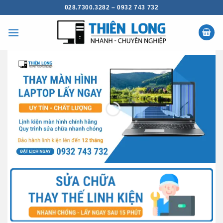
Chuyển
028.7300.3282 – 0932 743 732
đến
nội
dung