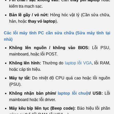
kiểm tra mạch sạc.
Bản lề gãy / vỏ nứt:
Hỏng hóc vật lý (Cần sửa chữa,
hàn, hoặc
thay vỏ laptop
).
Các lỗi máy tính PC cần sửa chữa (Sửa máy tính tại
nhà)
Không lên nguồn / không vào BIOS:
Lỗi PSU,
mainboard, hoặc lỗi POST.
Không lên hình:
Thường do
laptop lỗi VGA
, lỗi RAM,
hoặc cáp tín hiệu.
Máy tự tắt:
Do nhiệt độ CPU quá cao hoặc lỗi nguồn
(PSU).
Không nhận bàn phím/
laptop lỗi chuột
/ USB:
Lỗi
mainboard hoặc lỗi driver.
Máy kêu bíp liên tục (Beep code):
Báo hiệu lỗi phần