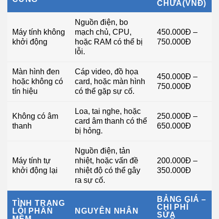
CHỮA(VNĐ)
Nguồn điện, bo
Máy tính không
mạch chủ, CPU,
450.000Đ –
khởi động
hoặc RAM có thể bị
750.000Đ
lỗi.
Màn hình đen
Cáp video, đồ họa
450.000Đ –
hoặc không có
card, hoặc màn hình
750.000Đ
tín hiệu
có thể gặp sự cố.
Loa, tai nghe, hoặc
Không có âm
250.000Đ –
card âm thanh có thể
thanh
650.000Đ
bị hỏng.
Nguồn điện, tản
Máy tính tự
nhiệt, hoặc vấn đề
200.000Đ –
khởi động lại
nhiệt độ có thể gây
350.000Đ
ra sự cố.
BẢNG GIÁ –
TÌNH TRẠNG
CHI PHÍ
LỖI PHẦN
NGUYÊN NHÂN
SỬA
MỀM