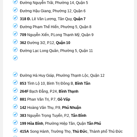
Đường Nguyễn Trãi, Phường 14, Quận 5
Đường Hậu Giang, Phường 12, Quận 6
318 Đ.
Lê Văn Lương, Tân Quy,
Quận 7
Đường Phạm Thế Hiển, Phường 5, Quận 8
709
Nguyễn Xiển, P.Long Thạnh Mỹ, Quận 9
362
Đường 3/2, P.12,
Quận 10
Đường Lạc Long Quân, Phường 5, Quận 11
Đường Hà Huy Giáp, Phường Thạnh Lộc, Quận 12
853
Tỉnh Lộ 10, Bình Trị Đông B,
Bình Tân
264F
Bạch Đằng, P.24,
Bình Thạnh
881
Phan Văn Trị, P.7,
Gò Vấp
142
Hoàng Văn Thụ, P.9,
Phú Nhuận
383
Nguyễn Trọng Tuyển, P.2,
Tân Bình
199 Hòa Bình
, Phường Hiệp Tân, Quận
Tân Phú
415A
Song Hành, Trường Thọ,
Thủ Đức
, Thành phố Thủ Đức