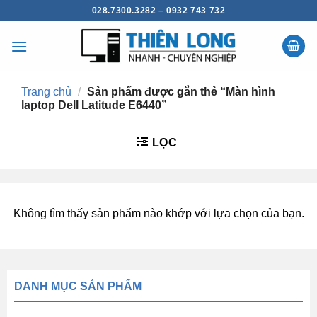
Chuyển
028.7300.3282 – 0932 743 732
đến
nội
dung
Trang chủ
/
Sản phẩm được gắn thẻ “Màn hình
laptop Dell Latitude E6440”
LỌC
Không tìm thấy sản phẩm nào khớp với lựa chọn của bạn.
DANH MỤC SẢN PHẨM